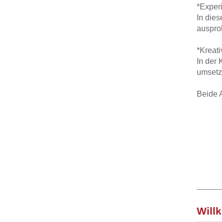
*Exper
In dies
auspro
*Kreat
In der 
umsetz
Beide 
Will