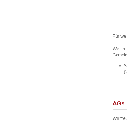
Für we
Weiter
Gemein
S
(
AGs
Wir fre