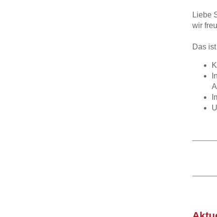
Liebe 
wir fr
Das ist
K
I
A
I
U
Aktu