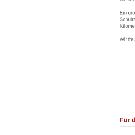
Ein gr
Schulr
Kilomet
Wir fre
Für 