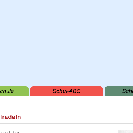
chule
Schul-ABC
Sch
lradeln
ren dabei!