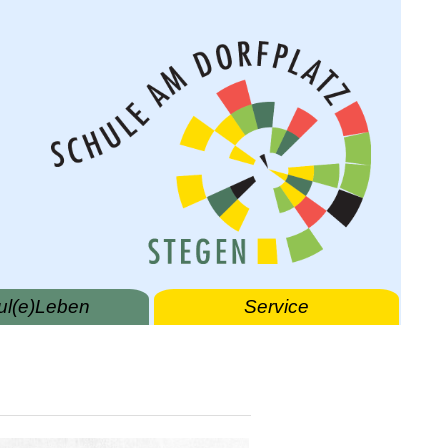
ul(e)Leben
Service